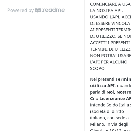
COMINCIARE A USA
Powered by
LA NOSTRA API.
USANDO L’API, ACC
DI ESSERE VINCOLA
AI PRESENTI TERMI
DI UTILIZZO. SE N
ACCETTI I PRESENTI
TERMINI DI UTILIZZ
NON POTRAI USAR
L’API PER ALCUNO
SCOPO.
Nei presenti
Termin
utilizzo API
, quando
parla di
Noi, Nostro
Ci
o
Licenziante A
intende Soldo Italia S
(società di diritto
italiano, con sede a
Milano, in via degli
Olivetani 10/12, iscr