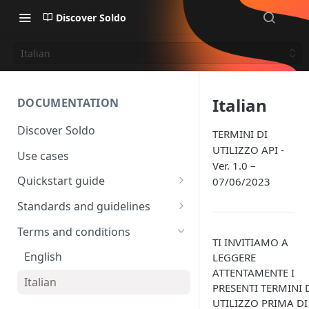
Discover Soldo
Italian
Italian
DOCUMENTATION
Discover Soldo
TERMINI DI
UTILIZZO API -
Use cases
Ver. 1.0 –
Quickstart guide
07/06/2023
Setting up the API
Standards and guidelines
Authentication
Data types
Terms and conditions
TI INVITIAMO A
Standard authentication
Uploading files
Errors
English
LEGGERE
Advanced authentication
ATTENTAMENTE I
Pagination and sorting
Italian
PRESENTI TERMINI 
Rate limits
UTILIZZO PRIMA DI